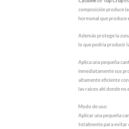
Cyclone
de
Top Crop
es
cantidad
composición produce la 
hormonal que produce en
Además protege la zona d
lo que podría producir l
Aplica una pequeña cant
inmediatamente sus pro
altamente eficiente co
las raíces ahí donde no e
Modo de uso:
Aplicar una pequeña cant
totalmente para evitar q