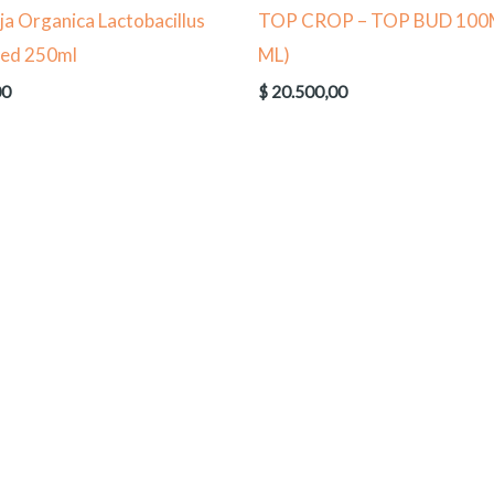
a Organica Lactobacillus
TOP CROP – TOP BUD 100
sed 250ml
ML)
00
$
20.500,00