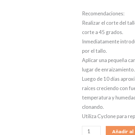
Recomendaciones:
Realizar el corte del ta
corte a 45 grados.
Inmediatamente introduc
por el tallo.
Aplicar una pequeña can
lugar de enraizamiento.
Luego de 10 días aprox
raíces creciendo con fu
temperatura y humedad 
clonando.
Utiliza Cyclone para rep
Añadir al