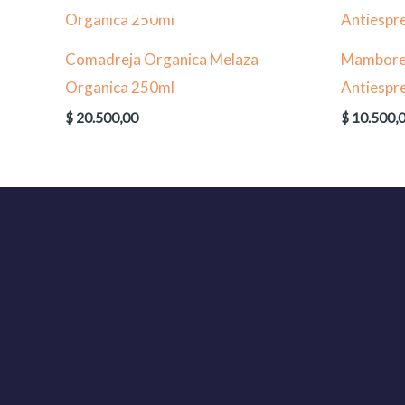
Comadreja Organica Melaza
Mamboret
Organica 250ml
Antiespr
$
20.500,00
$
10.500,