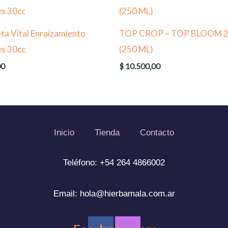
a Vital Enraizamiento
TOP CROP – TOP BLOOM 
es 30cc
(250 ML)
00
$
10.500,00
Inicio
Tienda
Contacto
Teléfono: +54 264 4866002
Email:
hola@hierbamala.com.ar