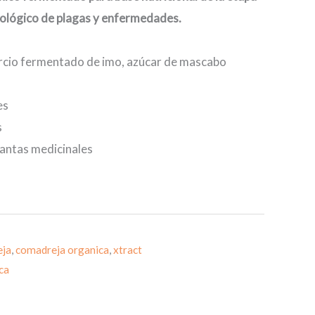
iológico de plagas y enfermedades.
orcio fermentado de imo, azúcar de mascabo
es
s
lantas medicinales
eja
,
comadreja organica
,
xtract
ca