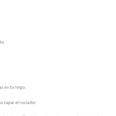
te.
s en tu riego.
 no tapar el rociador