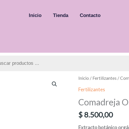
Inicio
Tienda
Contacto
a
os
Inicio
/
Fertilizantes
/ Com
Fertilizantes
Comadreja Or
$
8.500,00
Extracto botánico orgán