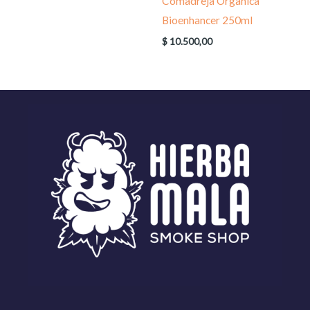
Comadreja Organica
Bioenhancer 250ml
$
10.500,00