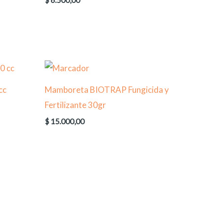
$
6.500,00
cc
Mamboreta BIOTRAP Fungicida y
Fertilizante 30gr
$
15.000,00