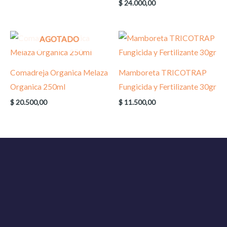
$
24.000,00
AGOTADO
Comadreja Organica Melaza
Mamboreta TRICOTRAP
Organica 250ml
Fungicida y Fertilizante 30gr
$
20.500,00
$
11.500,00