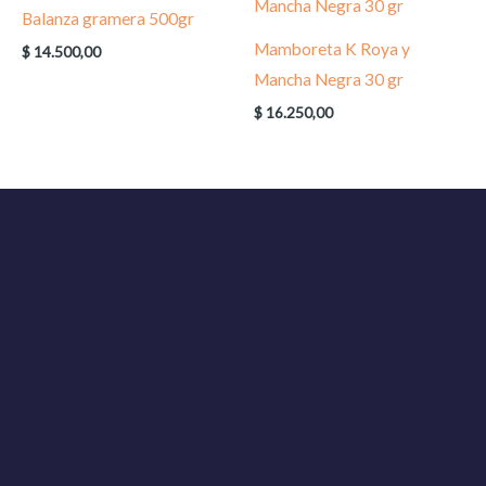
Balanza gramera 500gr
Mamboreta K Roya y
$
14.500,00
Mancha Negra 30 gr
$
16.250,00