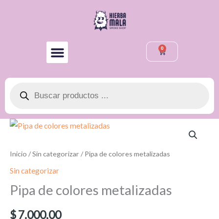
Ir
al
contenido
0
Cart
Búsqueda
de
productos
Pipa
de
colores
Inicio
/
Sin categorizar
/ Pipa de colores metalizadas
metalizadas
Sin categorizar
cantidad
Pipa de colores metalizadas
$
7.000,00