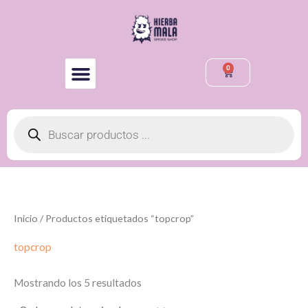
Ir
al
contenido
0
Cart
Búsqueda
de
productos
Inicio
/ Productos etiquetados “topcrop”
topcrop
Mostrando los 5 resultados