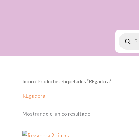
Ir
al
contenido
Búsqued
de
product
Inicio
/ Productos etiquetados “REgadera”
REgadera
Mostrando el único resultado