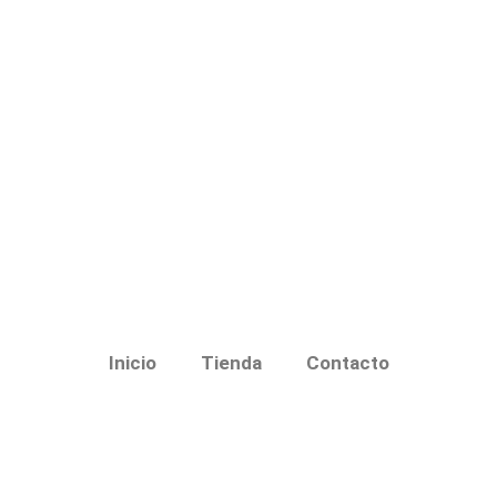
Inicio
Tienda
Contacto
Teléfono: +54 264 4866002