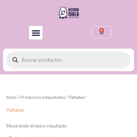
Ir
al
contenido
0
Cart
Búsqueda
de
productos
Inicio
/ Productos etiquetados “Paltabac”
Paltabac
Mostrando el único resultado