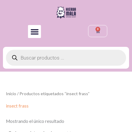
Ir
al
contenido
0
Cart
Búsqueda
de
productos
Inicio
/ Productos etiquetados “insect frass”
insect frass
Mostrando el único resultado