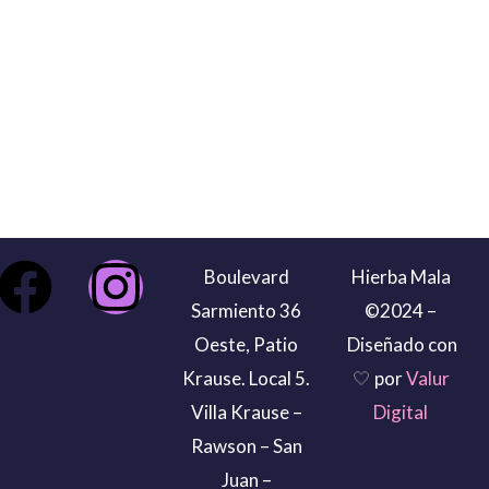
F
I
Boulevard
Hierba Mala
Sarmiento 36
©2024 –
a
n
Oeste, Patio
Diseñado con
c
s
Krause. Local 5.
🤍
por
Valur
Villa Krause –
Digital
e
t
Rawson – San
Juan –