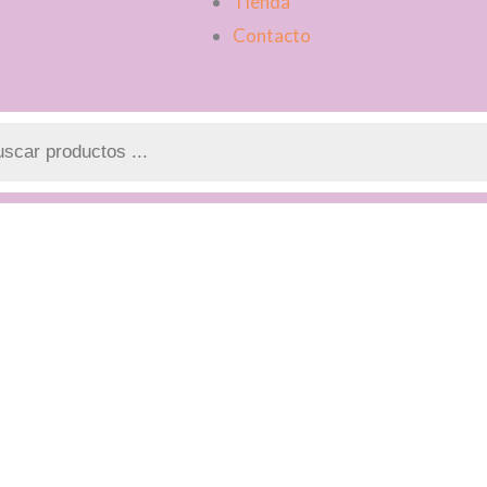
Tienda
Contacto
a
os