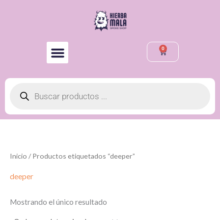
Ir
al
contenido
0
Cart
Búsqueda
de
productos
Inicio
/ Productos etiquetados “deeper”
deeper
Mostrando el único resultado