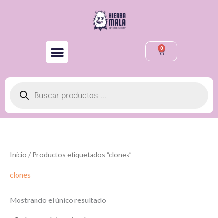
Ir
al
contenido
0
Cart
Búsqueda
de
productos
Inicio
/ Productos etiquetados “clones”
clones
Mostrando el único resultado