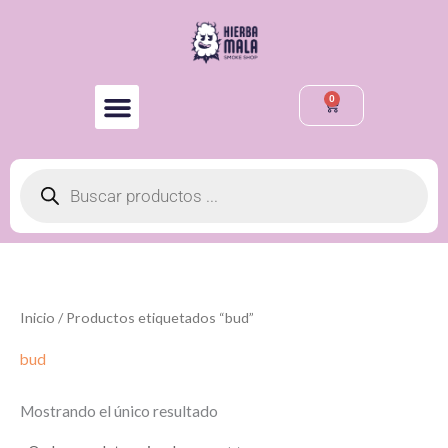
Ir
al
contenido
0
Cart
Búsqueda
de
productos
Inicio
/ Productos etiquetados “bud”
bud
Mostrando el único resultado