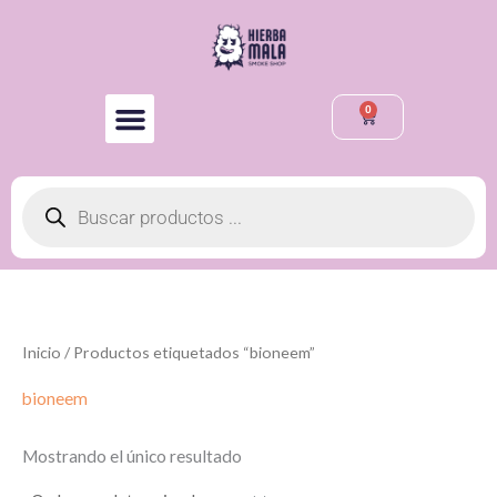
Ir
al
contenido
0
Cart
Búsqueda
de
productos
Inicio
/ Productos etiquetados “bioneem”
bioneem
Mostrando el único resultado